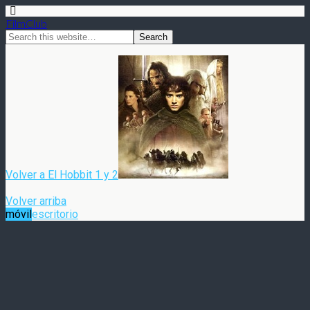
FilmClub
Volver a El Hobbit 1 y 2
Volver arriba
móvil
escritorio