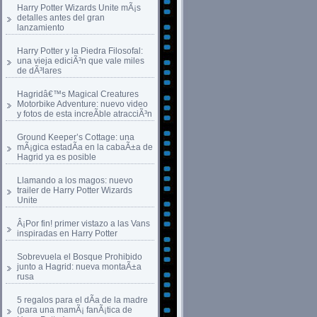
Harry Potter Wizards Unite mÃ¡s
detalles antes del gran
lanzamiento
Harry Potter y la Piedra Filosofal:
una vieja ediciÃ³n que vale miles
de dÃ³lares
Hagridâ€™s Magical Creatures
Motorbike Adventure: nuevo video
y fotos de esta increÃ­ble atracciÃ³n
Ground Keeper’s Cottage: una
mÃ¡gica estadÃ­a en la cabaÃ±a de
Hagrid ya es posible
Llamando a los magos: nuevo
trailer de Harry Potter Wizards
Unite
Â¡Por fin! primer vistazo a las Vans
inspiradas en Harry Potter
Sobrevuela el Bosque Prohibido
junto a Hagrid: nueva montaÃ±a
rusa
5 regalos para el dÃ­a de la madre
(para una mamÃ¡ fanÃ¡tica de