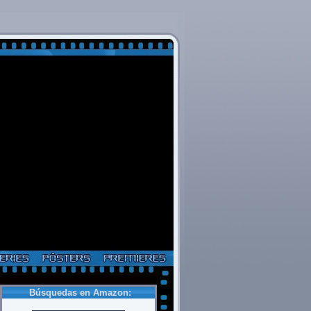
Búsquedas en Amazon: