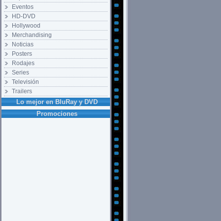
Eventos
HD-DVD
Hollywood
Merchandising
Noticias
Posters
Rodajes
Series
Televisión
Trailers
Lo mejor en BluRay y DVD
Promociones