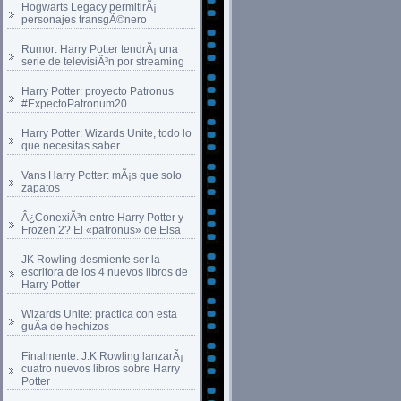
Hogwarts Legacy permitirÃ¡
personajes transgÃ©nero
Rumor: Harry Potter tendrÃ¡ una
serie de televisiÃ³n por streaming
Harry Potter: proyecto Patronus
#ExpectoPatronum20
Harry Potter: Wizards Unite, todo lo
que necesitas saber
Vans Harry Potter: mÃ¡s que solo
zapatos
Â¿ConexiÃ³n entre Harry Potter y
Frozen 2? El «patronus» de Elsa
JK Rowling desmiente ser la
escritora de los 4 nuevos libros de
Harry Potter
Wizards Unite: practica con esta
guÃ­a de hechizos
Finalmente: J.K Rowling lanzarÃ¡
cuatro nuevos libros sobre Harry
Potter