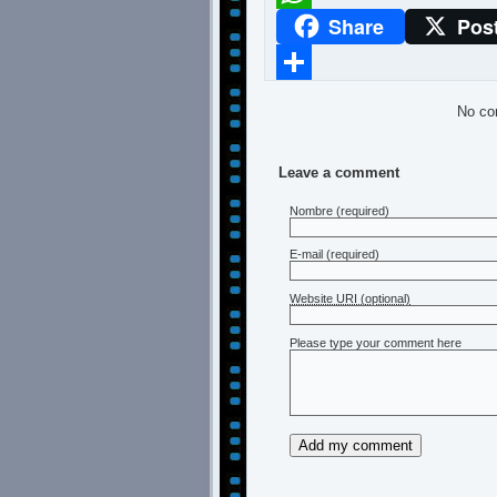
Share
Pos
WhatsApp
Compartir
No co
Leave a comment
Nombre
(required)
E-mail
(required)
Website URI (optional)
Please type your comment here