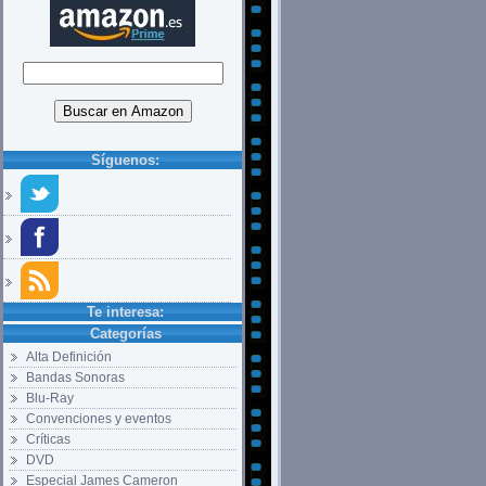
Síguenos:
Te interesa:
Categorías
Alta Definición
Bandas Sonoras
Blu-Ray
Convenciones y eventos
Críticas
DVD
Especial James Cameron