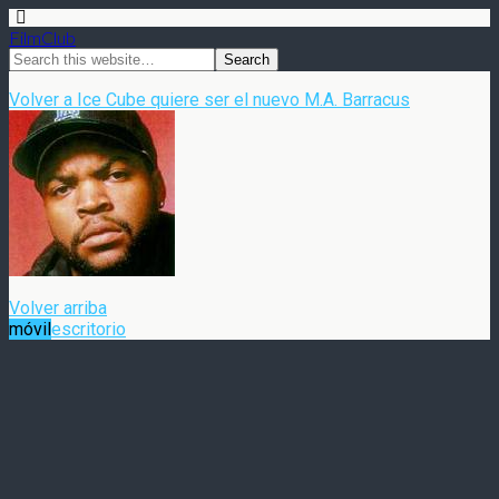
FilmClub
Volver a Ice Cube quiere ser el nuevo M.A. Barracus
Volver arriba
móvil
escritorio