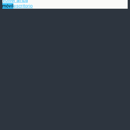
Volver arriba
móvil
escritorio