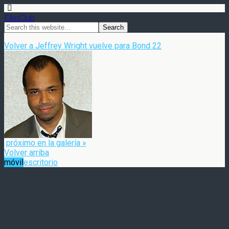
FilmClub
Volver a Jeffrey Wright vuelve para Bond 22
próximo en la galería »
Volver arriba
móvil
escritorio