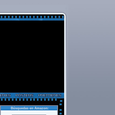
Búsquedas en Amazon: