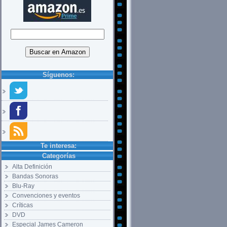
Síguenos:
Te interesa:
Categorías
Alta Definición
Bandas Sonoras
Blu-Ray
Convenciones y eventos
Críticas
DVD
Especial James Cameron