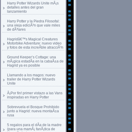
Harry Potter Wizards Unite mÃ¡s
detalles antes del gran
lanzamiento
Harry Potter y la Piedra Filosofal:
una vieja ediciÃ³n que vale miles
de dÃ³lares
Hagridâ€™s Magical Creatures
Motorbike Adventure: nuevo video
y fotos de esta increÃ­ble atracciÃ³n
Ground Keeper’s Cottage: una
mÃ¡gica estadÃ­a en la cabaÃ±a de
Hagrid ya es posible
Llamando a los magos: nuevo
trailer de Harry Potter Wizards
Unite
Â¡Por fin! primer vistazo a las Vans
inspiradas en Harry Potter
Sobrevuela el Bosque Prohibido
junto a Hagrid: nueva montaÃ±a
rusa
5 regalos para el dÃ­a de la madre
(para una mamÃ¡ fanÃ¡tica de