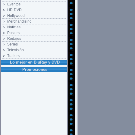
Eventos
HD-DVD
Hollywood
Merchandising
Noticias
Posters
Rodajes
Series
Televisión
Trailers
Lo mejor en BluRay y DVD
Promociones