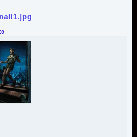
ail1.jpg
08