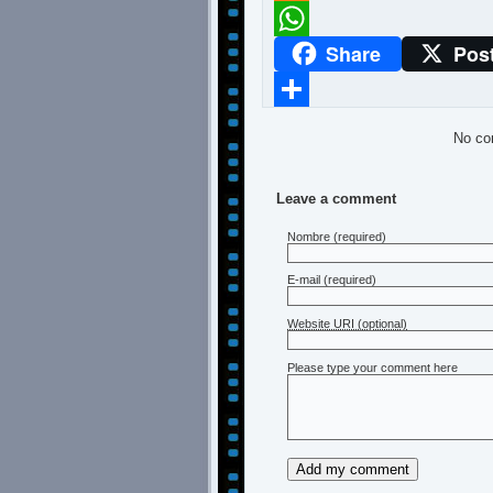
Meneame
Share
Pos
WhatsApp
Compartir
No co
Leave a comment
Nombre
(required)
E-mail
(required)
Website URI (optional)
Please type your comment here