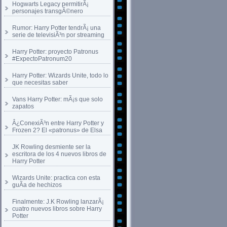
Hogwarts Legacy permitirÃ¡
personajes transgÃ©nero
Rumor: Harry Potter tendrÃ¡ una
serie de televisiÃ³n por streaming
Harry Potter: proyecto Patronus
#ExpectoPatronum20
Harry Potter: Wizards Unite, todo lo
que necesitas saber
Vans Harry Potter: mÃ¡s que solo
zapatos
Â¿ConexiÃ³n entre Harry Potter y
Frozen 2? El «patronus» de Elsa
JK Rowling desmiente ser la
escritora de los 4 nuevos libros de
Harry Potter
Wizards Unite: practica con esta
guÃ­a de hechizos
Finalmente: J.K Rowling lanzarÃ¡
cuatro nuevos libros sobre Harry
Potter