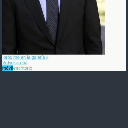
próximo en la galería »
Volver arriba
móvil
escritorio