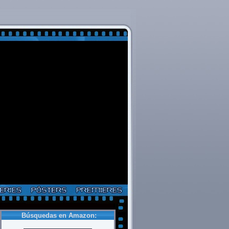
Búsquedas en Amazon: