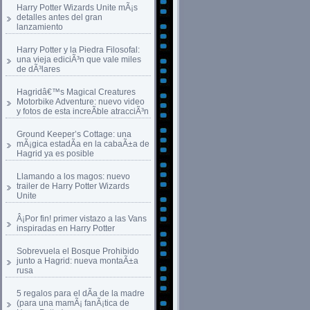
Harry Potter Wizards Unite mÃ¡s
detalles antes del gran
lanzamiento
Harry Potter y la Piedra Filosofal:
una vieja ediciÃ³n que vale miles
de dÃ³lares
Hagridâ€™s Magical Creatures
Motorbike Adventure: nuevo video
y fotos de esta increÃ­ble atracciÃ³n
Ground Keeper’s Cottage: una
mÃ¡gica estadÃ­a en la cabaÃ±a de
Hagrid ya es posible
Llamando a los magos: nuevo
trailer de Harry Potter Wizards
Unite
Â¡Por fin! primer vistazo a las Vans
inspiradas en Harry Potter
Sobrevuela el Bosque Prohibido
junto a Hagrid: nueva montaÃ±a
rusa
5 regalos para el dÃ­a de la madre
(para una mamÃ¡ fanÃ¡tica de