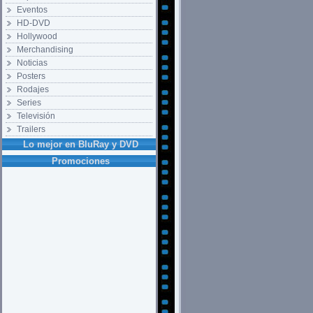
Eventos
HD-DVD
Hollywood
Merchandising
Noticias
Posters
Rodajes
Series
Televisión
Trailers
Lo mejor en BluRay y DVD
Promociones