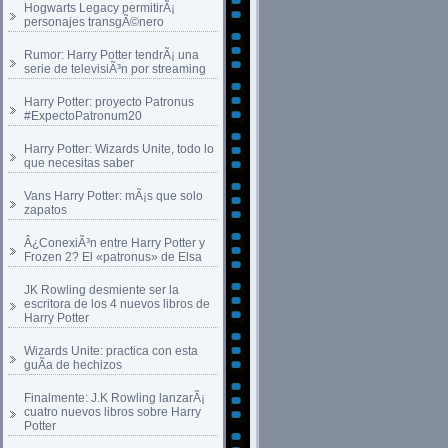
Hogwarts Legacy permitirÃ¡
personajes transgÃ©nero
Rumor: Harry Potter tendrÃ¡ una
serie de televisiÃ³n por streaming
Harry Potter: proyecto Patronus
#ExpectoPatronum20
Harry Potter: Wizards Unite, todo lo
que necesitas saber
Vans Harry Potter: mÃ¡s que solo
zapatos
Â¿ConexiÃ³n entre Harry Potter y
Frozen 2? El «patronus» de Elsa
JK Rowling desmiente ser la
escritora de los 4 nuevos libros de
Harry Potter
Wizards Unite: practica con esta
guÃ­a de hechizos
Finalmente: J.K Rowling lanzarÃ¡
cuatro nuevos libros sobre Harry
Potter