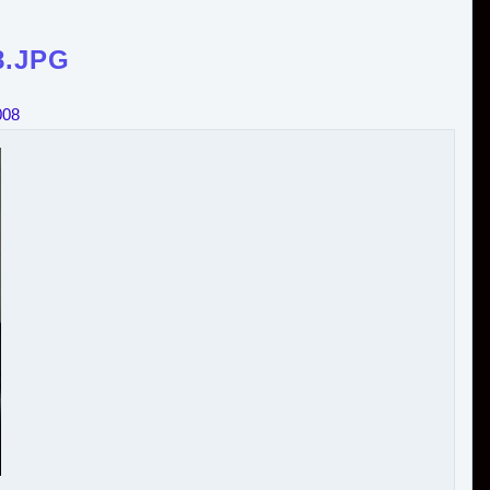
8.JPG
008