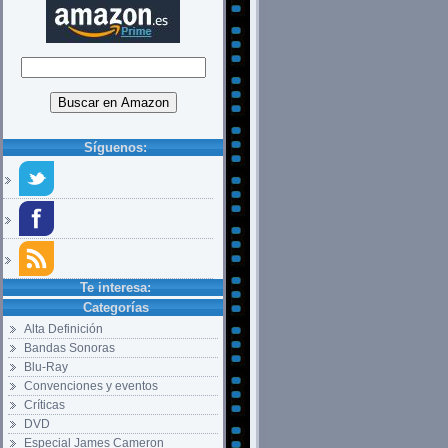
Síguenos:
Te interesa:
Categorías
Alta Definición
Bandas Sonoras
Blu-Ray
Convenciones y eventos
Críticas
DVD
Especial James Cameron