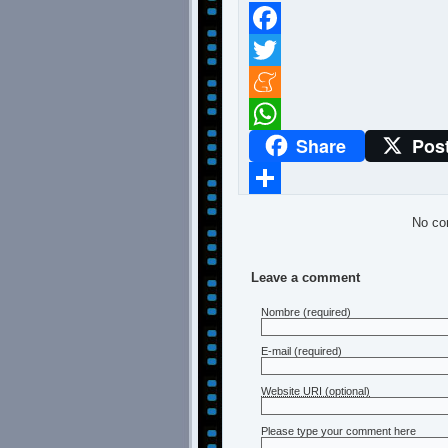
Facebook
Twitter
Meneame
Share
Pos
WhatsApp
Compartir
No co
Leave a comment
Nombre
(required)
E-mail
(required)
Website URI (optional)
Please type your comment here