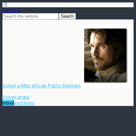
FilmClub
Volver a Más info de Public Enemies
Volver arriba
móvil
escritorio