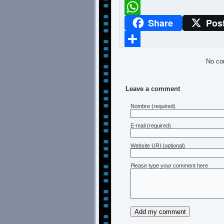
Meneame
Share
Pos
WhatsApp
Compartir
No co
Leave a comment
Nombre
(required)
E-mail
(required)
Website URI (optional)
Please type your comment here