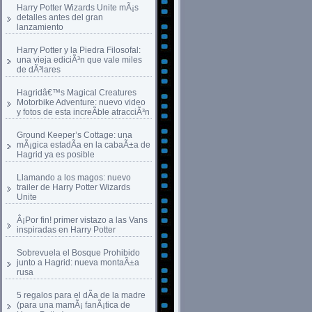
Harry Potter Wizards Unite mÃ¡s
detalles antes del gran
lanzamiento
Harry Potter y la Piedra Filosofal:
una vieja ediciÃ³n que vale miles
de dÃ³lares
Hagridâ€™s Magical Creatures
Motorbike Adventure: nuevo video
y fotos de esta increÃ­ble atracciÃ³n
Ground Keeper’s Cottage: una
mÃ¡gica estadÃ­a en la cabaÃ±a de
Hagrid ya es posible
Llamando a los magos: nuevo
trailer de Harry Potter Wizards
Unite
Â¡Por fin! primer vistazo a las Vans
inspiradas en Harry Potter
Sobrevuela el Bosque Prohibido
junto a Hagrid: nueva montaÃ±a
rusa
5 regalos para el dÃ­a de la madre
(para una mamÃ¡ fanÃ¡tica de