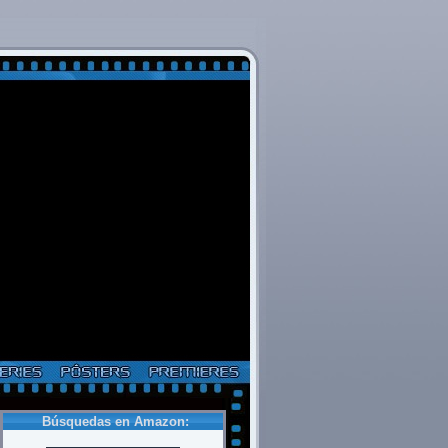
Búsquedas en Amazon: