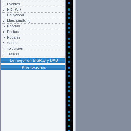
Eventos
HD-DVD
Hollywood
Merchandising
Noticias
Posters
Rodajes
Series
Televisión
Trailers
Lo mejor en BluRay y DVD
Promociones