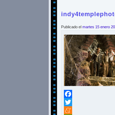
indy4templephot
Publicado el
martes 15 enero 2
Facebook
Twitter