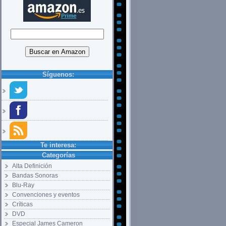
Síguenos:
Te interesa:
Categorías
Alta Definición
Bandas Sonoras
Blu-Ray
Convenciones y eventos
Críticas
DVD
Especial James Cameron