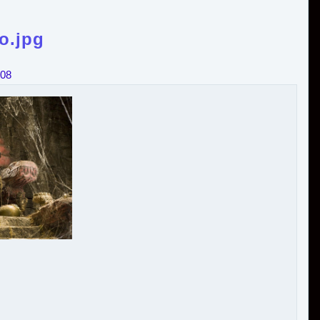
o.jpg
008