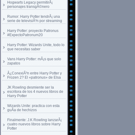
Hogwarts Legacy permitirÃ¡
personajes transgÃ©nero
Rumor: Harry Potter tendrÃ¡ una
serie de televisiÃ³n por streaming
Harry Potter: proyecto Patronus
#ExpectoPatronum20
Harry Potter: Wizards Unite, todo lo
que necesitas saber
Vans Harry Potter: mÃ¡s que solo
zapatos
Â¿ConexiÃ³n entre Harry Potter y
Frozen 2? El «patronus» de Elsa
JK Rowling desmiente ser la
escritora de los 4 nuevos libros de
Harry Potter
Wizards Unite: practica con esta
guÃ­a de hechizos
Finalmente: J.K Rowling lanzarÃ¡
cuatro nuevos libros sobre Harry
Potter