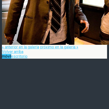
« anterior en la galería
próximo en la galería »
Volver arriba
móvil
escritorio