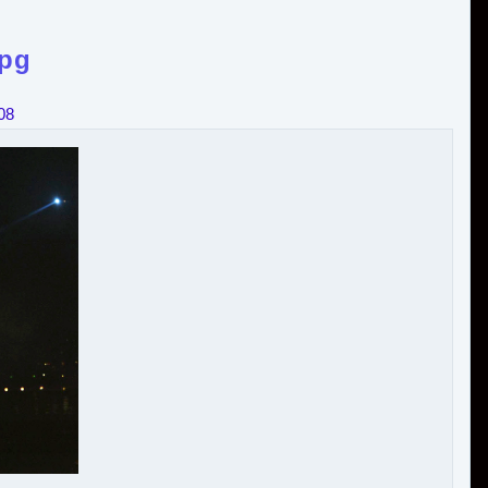
jpg
08