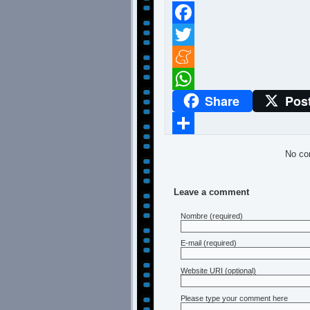
Facebook
Twitter
Meneame
Share
Pos
WhatsApp
Compartir
No co
Leave a comment
Nombre
(required)
E-mail
(required)
Website URI (optional)
Please type your comment here