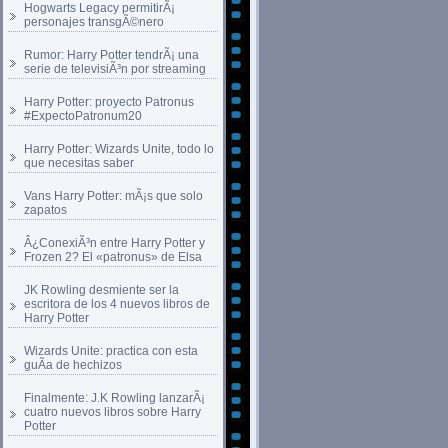
Hogwarts Legacy permitirÃ¡
personajes transgÃ©nero
Rumor: Harry Potter tendrÃ¡ una
serie de televisiÃ³n por streaming
Harry Potter: proyecto Patronus
#ExpectoPatronum20
Harry Potter: Wizards Unite, todo lo
que necesitas saber
Vans Harry Potter: mÃ¡s que solo
zapatos
Â¿ConexiÃ³n entre Harry Potter y
Frozen 2? El «patronus» de Elsa
JK Rowling desmiente ser la
escritora de los 4 nuevos libros de
Harry Potter
Wizards Unite: practica con esta
guÃ­a de hechizos
Finalmente: J.K Rowling lanzarÃ¡
cuatro nuevos libros sobre Harry
Potter