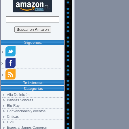
Síguenos:
Te interesa:
Categorías
Alta Definición
Bandas Sonoras
Blu-Ray
Convenciones y eventos
Críticas
DVD
Especial James Cameron