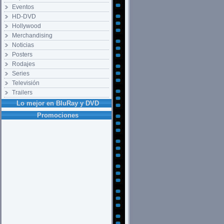
Eventos
HD-DVD
Hollywood
Merchandising
Noticias
Posters
Rodajes
Series
Televisión
Trailers
Lo mejor en BluRay y DVD
Promociones