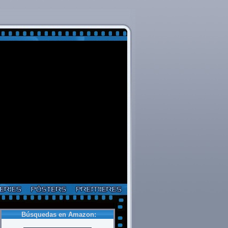
Búsquedas en Amazon: