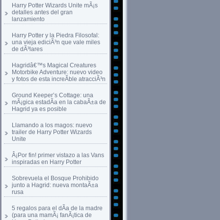
Harry Potter Wizards Unite mÃ¡s
detalles antes del gran
lanzamiento
Harry Potter y la Piedra Filosofal:
una vieja ediciÃ³n que vale miles
de dÃ³lares
Hagridâ€™s Magical Creatures
Motorbike Adventure: nuevo video
y fotos de esta increÃ­ble atracciÃ³n
Ground Keeper’s Cottage: una
mÃ¡gica estadÃ­a en la cabaÃ±a de
Hagrid ya es posible
Llamando a los magos: nuevo
trailer de Harry Potter Wizards
Unite
Â¡Por fin! primer vistazo a las Vans
inspiradas en Harry Potter
Sobrevuela el Bosque Prohibido
junto a Hagrid: nueva montaÃ±a
rusa
5 regalos para el dÃ­a de la madre
(para una mamÃ¡ fanÃ¡tica de