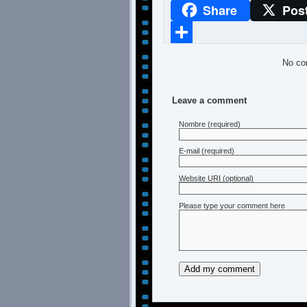
Share
Pos
WhatsApp
Compartir
No co
Leave a comment
Nombre
(required)
E-mail
(required)
Website URI (optional)
Please type your comment here