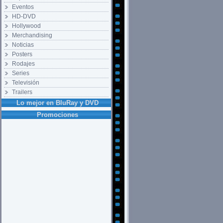
Eventos
HD-DVD
Hollywood
Merchandising
Noticias
Posters
Rodajes
Series
Televisión
Trailers
Lo mejor en BluRay y DVD
Promociones