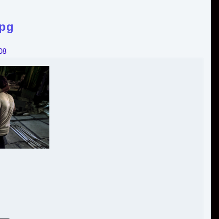
jpg
08