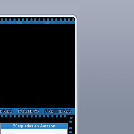
Búsquedas en Amazon: