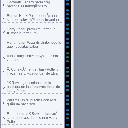
Hogwarts Legacy permitirÃ¡
personajes transgÃ©nero
Rumor: Harry Potter tendrÃ¡ una
serie de televisiÃ³n por streaming
Harry Potter: proyecto Patronus
#ExpectoPatronum20
Harry Potter: Wizards Unite, todo lo
que necesitas saber
Vans Harry Potter: mÃ¡s que solo
zapatos
Â¿ConexiÃ³n entre Harry Potter y
Frozen 2? El «patronus» de Elsa
JK Rowling desmiente ser la
escritora de los 4 nuevos libros de
Harry Potter
Wizards Unite: practica con esta
guÃ­a de hechizos
Finalmente: J.K Rowling lanzarÃ¡
cuatro nuevos libros sobre Harry
Potter