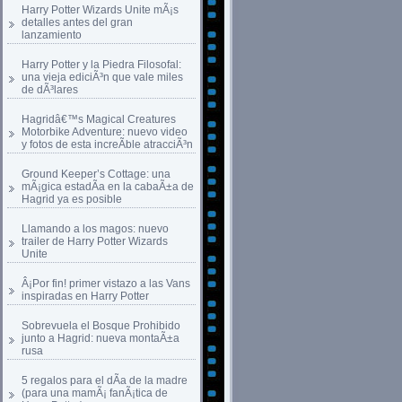
Harry Potter Wizards Unite mÃ¡s
detalles antes del gran
lanzamiento
Harry Potter y la Piedra Filosofal:
una vieja ediciÃ³n que vale miles
de dÃ³lares
Hagridâ€™s Magical Creatures
Motorbike Adventure: nuevo video
y fotos de esta increÃ­ble atracciÃ³n
Ground Keeper’s Cottage: una
mÃ¡gica estadÃ­a en la cabaÃ±a de
Hagrid ya es posible
Llamando a los magos: nuevo
trailer de Harry Potter Wizards
Unite
Â¡Por fin! primer vistazo a las Vans
inspiradas en Harry Potter
Sobrevuela el Bosque Prohibido
junto a Hagrid: nueva montaÃ±a
rusa
5 regalos para el dÃ­a de la madre
(para una mamÃ¡ fanÃ¡tica de