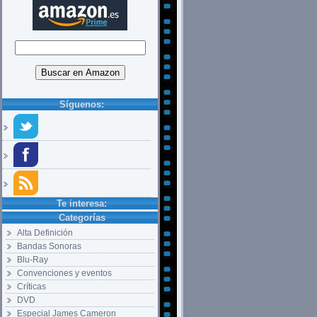
Síguenos:
Te interesa:
Categorías
Alta Definición
Bandas Sonoras
Blu-Ray
Convenciones y eventos
Críticas
DVD
Especial James Cameron