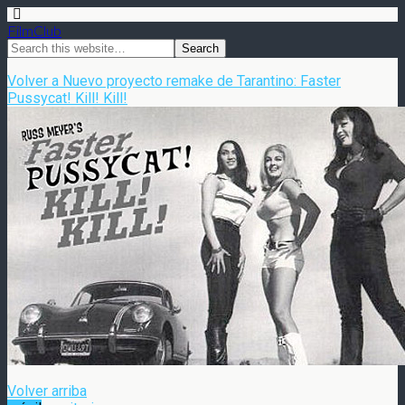
FilmClub
Volver a Nuevo proyecto remake de Tarantino: Faster
Pussycat! Kill! Kill!
Volver arriba