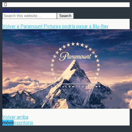
FilmClub
Volver a Paramount Pictures podría pasar a Blu-Ray
Volver arriba
móvil
escritorio