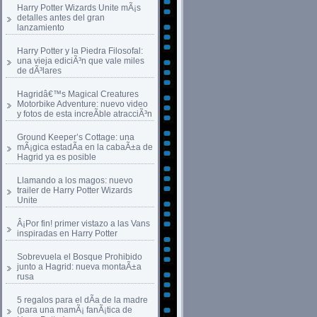
Harry Potter Wizards Unite mÃ¡s
detalles antes del gran
lanzamiento
Harry Potter y la Piedra Filosofal:
una vieja ediciÃ³n que vale miles
de dÃ³lares
Hagridâ€™s Magical Creatures
Motorbike Adventure: nuevo video
y fotos de esta increÃ­ble atracciÃ³n
Ground Keeper’s Cottage: una
mÃ¡gica estadÃ­a en la cabaÃ±a de
Hagrid ya es posible
Llamando a los magos: nuevo
trailer de Harry Potter Wizards
Unite
Â¡Por fin! primer vistazo a las Vans
inspiradas en Harry Potter
Sobrevuela el Bosque Prohibido
junto a Hagrid: nueva montaÃ±a
rusa
5 regalos para el dÃ­a de la madre
(para una mamÃ¡ fanÃ¡tica de