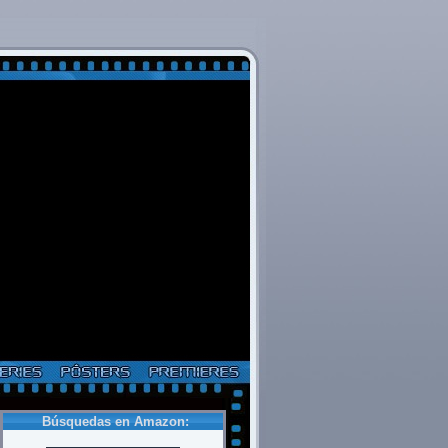
Búsquedas en Amazon: