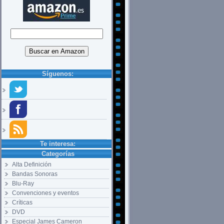
Síguenos:
Te interesa:
Categorías
Alta Definición
Bandas Sonoras
Blu-Ray
Convenciones y eventos
Críticas
DVD
Especial James Cameron