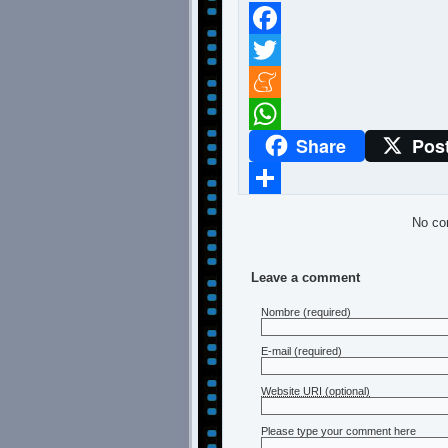
Facebook
Twitter
Meneame
Share
Pos
WhatsApp
Compartir
No co
Leave a comment
Nombre
(required)
E-mail
(required)
Website URI (optional)
Please type your comment here