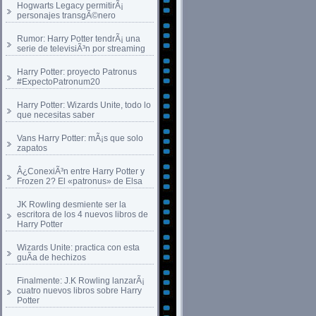
Hogwarts Legacy permitirÃ¡
personajes transgÃ©nero
Rumor: Harry Potter tendrÃ¡ una
serie de televisiÃ³n por streaming
Harry Potter: proyecto Patronus
#ExpectoPatronum20
Harry Potter: Wizards Unite, todo lo
que necesitas saber
Vans Harry Potter: mÃ¡s que solo
zapatos
Â¿ConexiÃ³n entre Harry Potter y
Frozen 2? El «patronus» de Elsa
JK Rowling desmiente ser la
escritora de los 4 nuevos libros de
Harry Potter
Wizards Unite: practica con esta
guÃ­a de hechizos
Finalmente: J.K Rowling lanzarÃ¡
cuatro nuevos libros sobre Harry
Potter