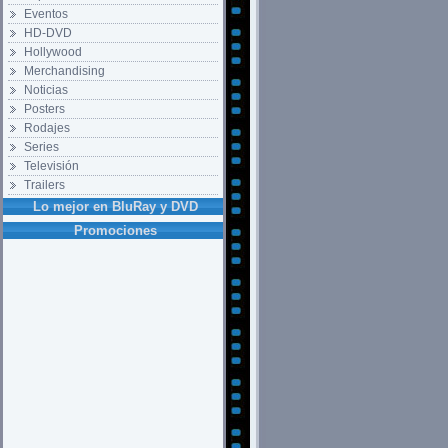
Eventos
HD-DVD
Hollywood
Merchandising
Noticias
Posters
Rodajes
Series
Televisión
Trailers
Lo mejor en BluRay y DVD
Promociones