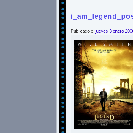
i_am_legend_pos
Publicado el
jueves 3 enero 200