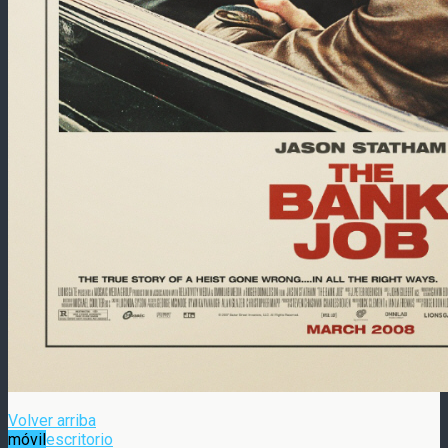
Volver arriba
móvil
escritorio