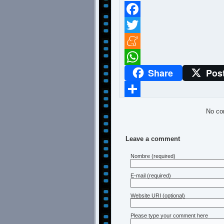
Facebook
Twitter
Meneame
Share
Pos
WhatsApp
Compartir
No co
Leave a comment
Nombre
(required)
E-mail
(required)
Website URI (optional)
Please type your comment here