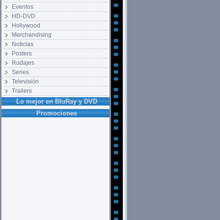
Eventos
HD-DVD
Hollywood
Merchandising
Noticias
Posters
Rodajes
Series
Televisión
Trailers
Lo mejor en BluRay y DVD
Promociones