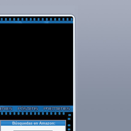
Búsquedas en Amazon: