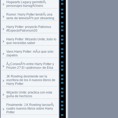
Hogwarts Legacy permitirÃ¡
personajes transgÃ©nero
Rumor: Harry Potter tendrÃ¡ una
serie de televisiÃ³n por streaming
Harry Potter: proyecto Patronus
#ExpectoPatronum20
Harry Potter: Wizards Unite, todo lo
que necesitas saber
Vans Harry Potter: mÃ¡s que solo
zapatos
Â¿ConexiÃ³n entre Harry Potter y
Frozen 2? El «patronus» de Elsa
JK Rowling desmiente ser la
escritora de los 4 nuevos libros de
Harry Potter
Wizards Unite: practica con esta
guÃ­a de hechizos
Finalmente: J.K Rowling lanzarÃ¡
cuatro nuevos libros sobre Harry
Potter