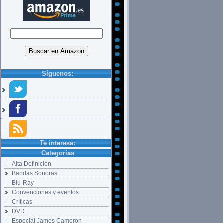
Síguenos:
Te interesa:
Categorías
Alta Definición
Bandas Sonoras
Blu-Ray
Convenciones y eventos
Críticas
DVD
Especial James Cameron