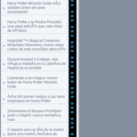
Harry Potter Wizards Unite mÃ¡s
detalles antes del gran
lanzamiento
Harry Potter y la Piedra Filosofal:
una vieja ediciÃ³n que vale miles
de dÃ³lares
Hagridâ€™s Magical Creatures
Motorbike Adventure: nuevo video
y fotos de esta increÃ­ble atracciÃ³n
Ground Keeper’s Cottage: una
mÃ¡gica estadÃ­a en la cabaÃ±a de
Hagrid ya es posible
Llamando a los magos: nuevo
trailer de Harry Potter Wizards
Unite
Â¡Por fin! primer vistazo a las Vans
inspiradas en Harry Potter
Sobrevuela el Bosque Prohibido
junto a Hagrid: nueva montaÃ±a
rusa
5 regalos para el dÃ­a de la madre
(para una mamÃ¡ fanÃ¡tica de