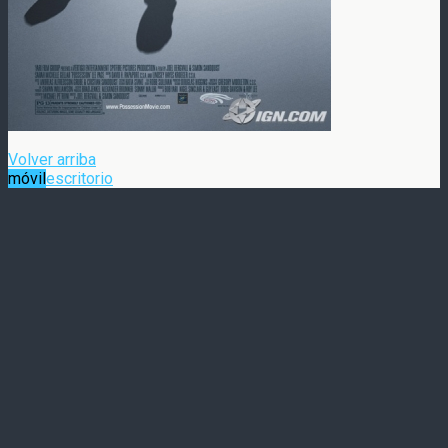
Volver arriba
móvil
escritorio