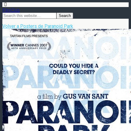
FilmClub
Volver a Posters de Paranoid Park