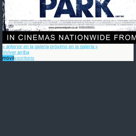
« anterior en la galería
próximo en la galería »
Volver arriba
móvil
escritorio