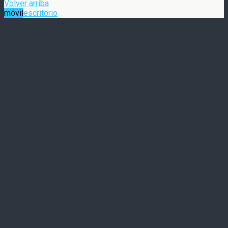
Volver arriba
móvil
escritorio