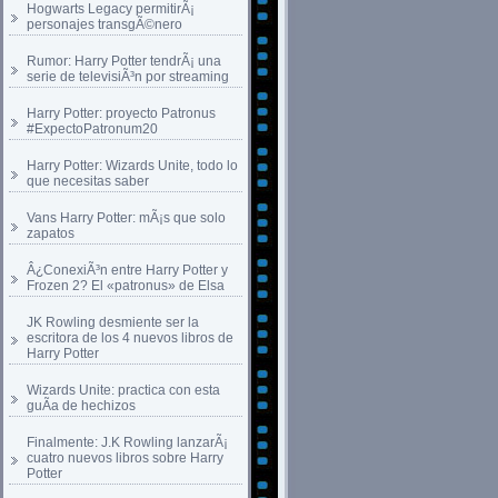
Hogwarts Legacy permitirÃ¡
personajes transgÃ©nero
Rumor: Harry Potter tendrÃ¡ una
serie de televisiÃ³n por streaming
Harry Potter: proyecto Patronus
#ExpectoPatronum20
Harry Potter: Wizards Unite, todo lo
que necesitas saber
Vans Harry Potter: mÃ¡s que solo
zapatos
Â¿ConexiÃ³n entre Harry Potter y
Frozen 2? El «patronus» de Elsa
JK Rowling desmiente ser la
escritora de los 4 nuevos libros de
Harry Potter
Wizards Unite: practica con esta
guÃ­a de hechizos
Finalmente: J.K Rowling lanzarÃ¡
cuatro nuevos libros sobre Harry
Potter