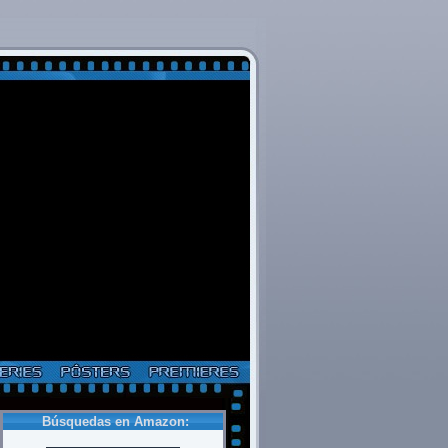
Búsquedas en Amazon: