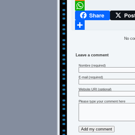
Meneame
Share
Pos
WhatsApp
Compartir
No co
Leave a comment
Nombre
(required)
E-mail
(required)
Website URI (optional)
Please type your comment here