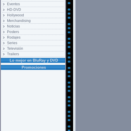
Eventos
HD-DVD
Hollywood
Merchandising
Noticias
Posters
Rodajes
Series
Televisión
Trailers
Lo mejor en BluRay y DVD
Promociones