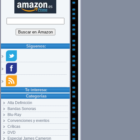
Síguenos:
Te interesa:
Categorías
Alta Definición
Bandas Sonoras
Blu-Ray
Convenciones y eventos
Críticas
DVD
Especial James Cameron