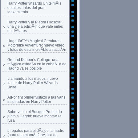
Harry Potter Wizards Unite mÃ¡s
detalles antes del gran
lanzamiento
Harry Potter y la Piedra Filosofal:
una vieja ediciÃ³n que vale miles
de dÃ³lares
Hagridâ€™s Magical Creatures
Motorbike Adventure: nuevo video
y fotos de esta increÃ­ble atracciÃ³n
Ground Keeper’s Cottage: una
mÃ¡gica estadÃ­a en la cabaÃ±a de
Hagrid ya es posible
Llamando a los magos: nuevo
trailer de Harry Potter Wizards
Unite
Â¡Por fin! primer vistazo a las Vans
inspiradas en Harry Potter
Sobrevuela el Bosque Prohibido
junto a Hagrid: nueva montaÃ±a
rusa
5 regalos para el dÃ­a de la madre
(para una mamÃ¡ fanÃ¡tica de