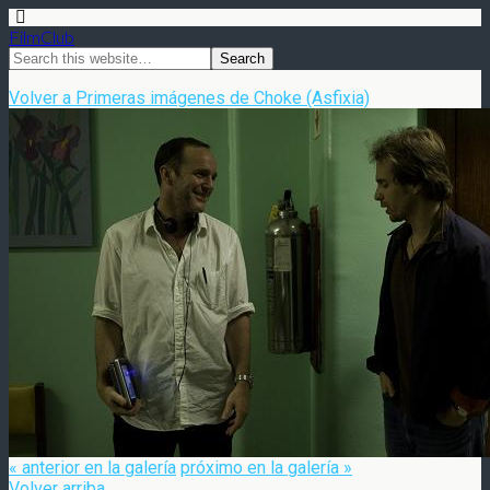
FilmClub
Volver a Primeras imágenes de Choke (Asfixia)
« anterior en la galería
próximo en la galería »
Volver arriba