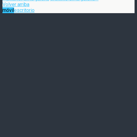
Volver arriba
móvil
escritorio