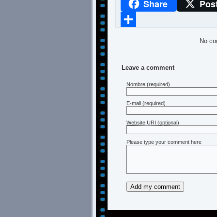
Share
Pos
WhatsApp
Compartir
No co
Leave a comment
Nombre
(required)
E-mail
(required)
Website URI (optional)
Please type your comment here