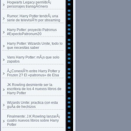
Hogwarts Legacy permitirÃ¡
personajes transgÃ©nero
Rumor: Harry Potter tendrÃ¡ una
serie de televisiÃ³n por streaming
Harry Potter: proyecto Patronus
#ExpectoPatronum20
Harry Potter: Wizards Unite, todo lo
que necesitas saber
Vans Harry Potter: mÃ¡s que solo
zapatos
Â¿ConexiÃ³n entre Harry Potter y
Frozen 2? El «patronus» de Elsa
JK Rowling desmiente ser la
escritora de los 4 nuevos libros de
Harry Potter
Wizards Unite: practica con esta
guÃ­a de hechizos
Finalmente: J.K Rowling lanzarÃ¡
cuatro nuevos libros sobre Harry
Potter