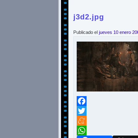
j3d2.jpg
Publicado el
jueves 10 enero 20
Facebook
Twitter
Meneame