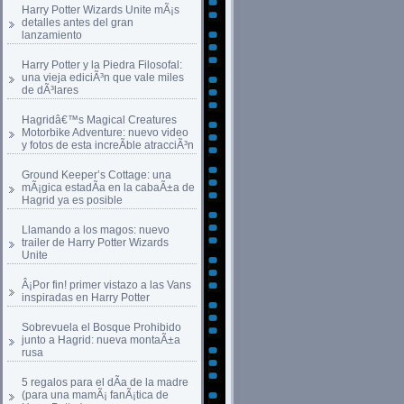
Harry Potter Wizards Unite mÃ¡s
detalles antes del gran
lanzamiento
Harry Potter y la Piedra Filosofal:
una vieja ediciÃ³n que vale miles
de dÃ³lares
Hagridâ€™s Magical Creatures
Motorbike Adventure: nuevo video
y fotos de esta increÃ­ble atracciÃ³n
Ground Keeper’s Cottage: una
mÃ¡gica estadÃ­a en la cabaÃ±a de
Hagrid ya es posible
Llamando a los magos: nuevo
trailer de Harry Potter Wizards
Unite
Â¡Por fin! primer vistazo a las Vans
inspiradas en Harry Potter
Sobrevuela el Bosque Prohibido
junto a Hagrid: nueva montaÃ±a
rusa
5 regalos para el dÃ­a de la madre
(para una mamÃ¡ fanÃ¡tica de