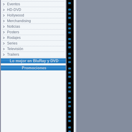
Eventos
HD-DVD
Hollywood
Merchandising
Noticias
Posters
Rodajes
Series
Televisión
Trailers
Lo mejor en BluRay y DVD
Promociones