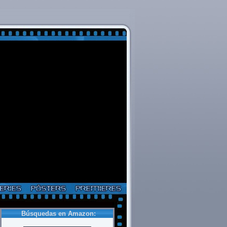
Búsquedas en Amazon: