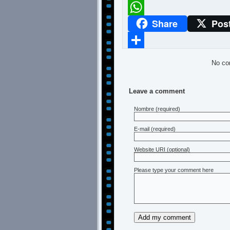
Meneame
Share
Pos
WhatsApp
Compartir
No co
Leave a comment
Nombre
(required)
E-mail
(required)
Website URI (optional)
Please type your comment here