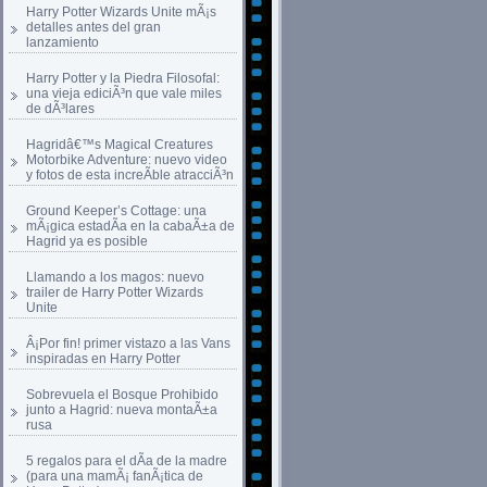
Harry Potter Wizards Unite mÃ¡s
detalles antes del gran
lanzamiento
Harry Potter y la Piedra Filosofal:
una vieja ediciÃ³n que vale miles
de dÃ³lares
Hagridâ€™s Magical Creatures
Motorbike Adventure: nuevo video
y fotos de esta increÃ­ble atracciÃ³n
Ground Keeper’s Cottage: una
mÃ¡gica estadÃ­a en la cabaÃ±a de
Hagrid ya es posible
Llamando a los magos: nuevo
trailer de Harry Potter Wizards
Unite
Â¡Por fin! primer vistazo a las Vans
inspiradas en Harry Potter
Sobrevuela el Bosque Prohibido
junto a Hagrid: nueva montaÃ±a
rusa
5 regalos para el dÃ­a de la madre
(para una mamÃ¡ fanÃ¡tica de