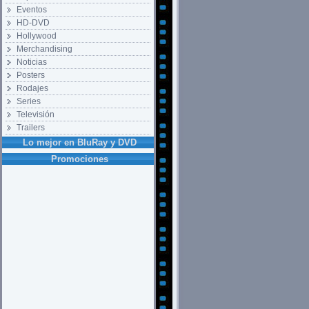
Eventos
HD-DVD
Hollywood
Merchandising
Noticias
Posters
Rodajes
Series
Televisión
Trailers
Lo mejor en BluRay y DVD
Promociones