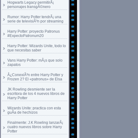
Hogwarts Legacy permitirÃ¡
personajes transgÃ©nero
Rumor: Harry Potter tendrÃ¡ una
serie de televisiÃ³n por streaming
Harry Potter: proyecto Patronus
#ExpectoPatronum20
Harry Potter: Wizards Unite, todo lo
que necesitas saber
Vans Harry Potter: mÃ¡s que solo
zapatos
Â¿ConexiÃ³n entre Harry Potter y
Frozen 2? El «patronus» de Elsa
JK Rowling desmiente ser la
escritora de los 4 nuevos libros de
Harry Potter
Wizards Unite: practica con esta
guÃ­a de hechizos
Finalmente: J.K Rowling lanzarÃ¡
cuatro nuevos libros sobre Harry
Potter