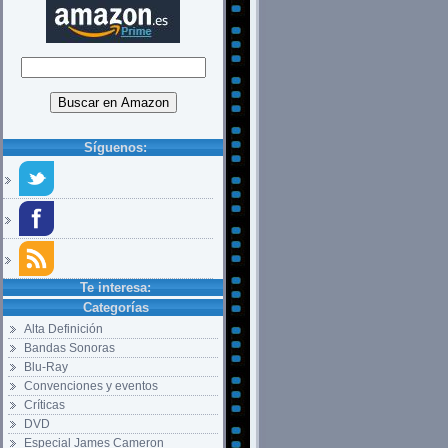
Síguenos:
Te interesa:
Categorías
Alta Definición
Bandas Sonoras
Blu-Ray
Convenciones y eventos
Críticas
DVD
Especial James Cameron