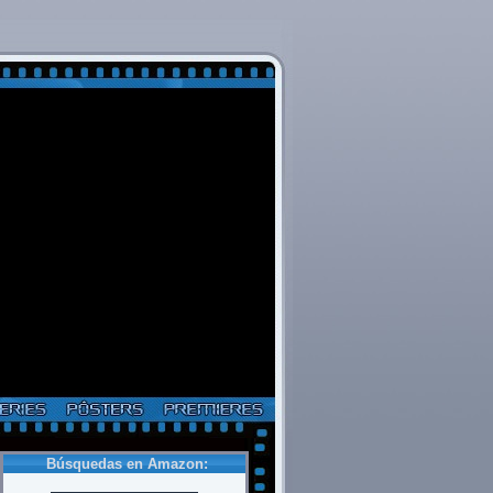
Búsquedas en Amazon: