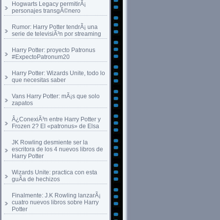
Hogwarts Legacy permitirÃ¡
personajes transgÃ©nero
Rumor: Harry Potter tendrÃ¡ una
serie de televisiÃ³n por streaming
Harry Potter: proyecto Patronus
#ExpectoPatronum20
Harry Potter: Wizards Unite, todo lo
que necesitas saber
Vans Harry Potter: mÃ¡s que solo
zapatos
Â¿ConexiÃ³n entre Harry Potter y
Frozen 2? El «patronus» de Elsa
JK Rowling desmiente ser la
escritora de los 4 nuevos libros de
Harry Potter
Wizards Unite: practica con esta
guÃ­a de hechizos
Finalmente: J.K Rowling lanzarÃ¡
cuatro nuevos libros sobre Harry
Potter