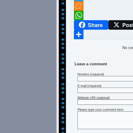
Twitter
Meneame
Share
Pos
WhatsApp
Compartir
No co
Leave a comment
Nombre
(required)
E-mail
(required)
Website URI (optional)
Please type your comment here