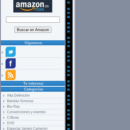
Síguenos:
Te interesa:
Categorías
Alta Definición
Bandas Sonoras
Blu-Ray
Convenciones y eventos
Críticas
DVD
Especial James Cameron