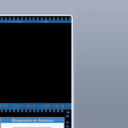
Búsquedas en Amazon: