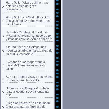
Harry Potter Wizards Unite mÃ¡s
detalles antes del gran
lanzamiento
Harry Potter y la Piedra Filosofal:
una vieja ediciÃ³n que vale miles
de dÃ³lares
Hagridâ€™s Magical Creatures
Motorbike Adventure: nuevo video
y fotos de esta increÃ­ble atracciÃ³n
Ground Keeper’s Cottage: una
mÃ¡gica estadÃ­a en la cabaÃ±a de
Hagrid ya es posible
Llamando a los magos: nuevo
trailer de Harry Potter Wizards
Unite
Â¡Por fin! primer vistazo a las Vans
inspiradas en Harry Potter
Sobrevuela el Bosque Prohibido
junto a Hagrid: nueva montaÃ±a
rusa
5 regalos para el dÃ­a de la madre
(para una mamÃ¡ fanÃ¡tica de