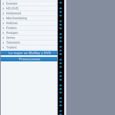
Eventos
HD-DVD
Hollywood
Merchandising
Noticias
Posters
Rodajes
Series
Televisión
Trailers
Lo mejor en BluRay y DVD
Promociones