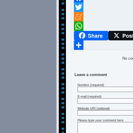
Facebook
Twitter
Meneame
Share
Pos
WhatsApp
Compartir
No co
Leave a comment
Nombre
(required)
E-mail
(required)
Website URI (optional)
Please type your comment here