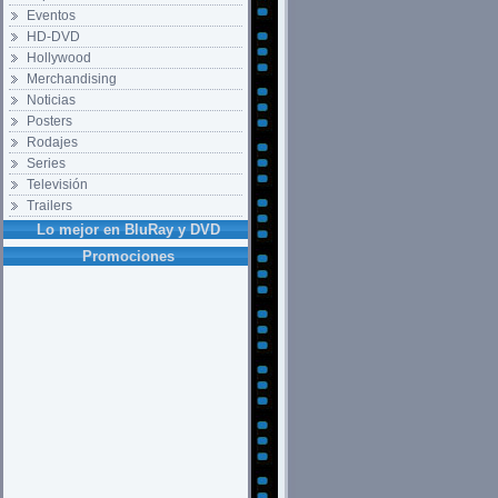
Eventos
HD-DVD
Hollywood
Merchandising
Noticias
Posters
Rodajes
Series
Televisión
Trailers
Lo mejor en BluRay y DVD
Promociones