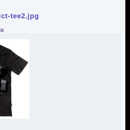
ct-tee2.jpg
08