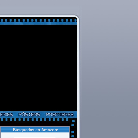
Búsquedas en Amazon: