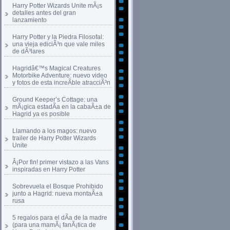
Harry Potter Wizards Unite mÃ¡s
detalles antes del gran
lanzamiento
Harry Potter y la Piedra Filosofal:
una vieja ediciÃ³n que vale miles
de dÃ³lares
Hagridâ€™s Magical Creatures
Motorbike Adventure: nuevo video
y fotos de esta increÃ­ble atracciÃ³n
Ground Keeper’s Cottage: una
mÃ¡gica estadÃ­a en la cabaÃ±a de
Hagrid ya es posible
Llamando a los magos: nuevo
trailer de Harry Potter Wizards
Unite
Â¡Por fin! primer vistazo a las Vans
inspiradas en Harry Potter
Sobrevuela el Bosque Prohibido
junto a Hagrid: nueva montaÃ±a
rusa
5 regalos para el dÃ­a de la madre
(para una mamÃ¡ fanÃ¡tica de