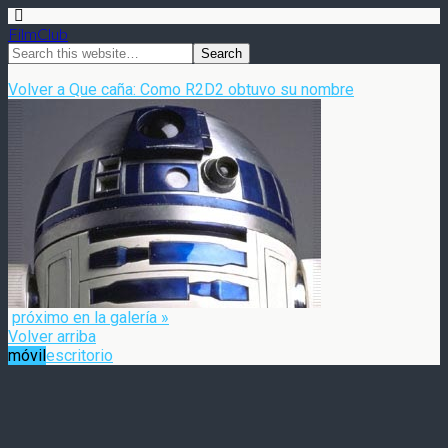
FilmClub
Volver a Que caña: Como R2D2 obtuvo su nombre
próximo en la galería »
Volver arriba
móvil
escritorio