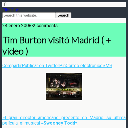
FilmClub
24 enero 2008•2 comments
Tim Burton visitó Madrid ( +
vídeo )
Compartir
Publicar en Twitter
Pin
Correo electrónico
SMS
El gran director americano presentó en Madrid su última
película, el musical «
Sweeney Todd»
.