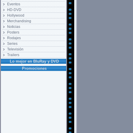
Eventos
HD-DVD
Hollywood
Merchandising
Noticias
Posters
Rodajes
Series
Televisión
Trailers
Lo mejor en BluRay y DVD
Promociones