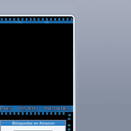
Búsquedas en Amazon: