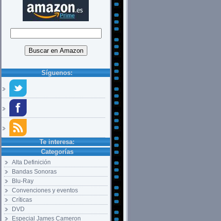
Síguenos:
Te interesa:
Categorías
Alta Definición
Bandas Sonoras
Blu-Ray
Convenciones y eventos
Críticas
DVD
Especial James Cameron