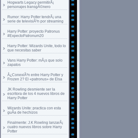
Hogwarts Legacy permitirÃ¡
personajes transgÃ©nero
Rumor: Harry Potter tendrÃ¡ una
serie de televisiÃ³n por streaming
Harry Potter: proyecto Patronus
#ExpectoPatronum20
Harry Potter: Wizards Unite, todo lo
que necesitas saber
Vans Harry Potter: mÃ¡s que solo
zapatos
Â¿ConexiÃ³n entre Harry Potter y
Frozen 2? El «patronus» de Elsa
JK Rowling desmiente ser la
escritora de los 4 nuevos libros de
Harry Potter
Wizards Unite: practica con esta
guÃ­a de hechizos
Finalmente: J.K Rowling lanzarÃ¡
cuatro nuevos libros sobre Harry
Potter