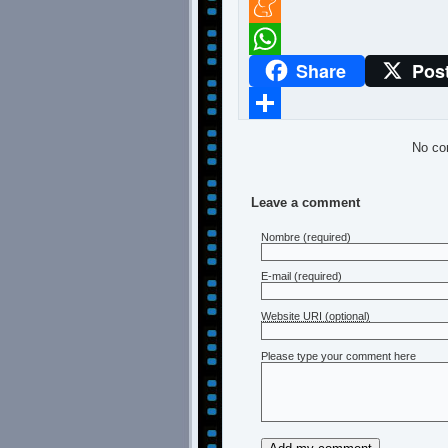
Twitter
Meneame
Share
Pos
WhatsApp
Compartir
No co
Leave a comment
Nombre
(required)
E-mail
(required)
Website URI (optional)
Please type your comment here