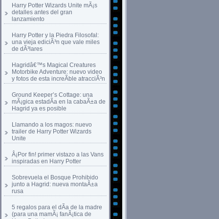
Harry Potter Wizards Unite mÃ¡s
detalles antes del gran
lanzamiento
Harry Potter y la Piedra Filosofal:
una vieja ediciÃ³n que vale miles
de dÃ³lares
Hagridâ€™s Magical Creatures
Motorbike Adventure: nuevo video
y fotos de esta increÃ­ble atracciÃ³n
Ground Keeper’s Cottage: una
mÃ¡gica estadÃ­a en la cabaÃ±a de
Hagrid ya es posible
Llamando a los magos: nuevo
trailer de Harry Potter Wizards
Unite
Â¡Por fin! primer vistazo a las Vans
inspiradas en Harry Potter
Sobrevuela el Bosque Prohibido
junto a Hagrid: nueva montaÃ±a
rusa
5 regalos para el dÃ­a de la madre
(para una mamÃ¡ fanÃ¡tica de