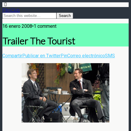
FilmClub
16 enero 2008•1 comment
Trailer The Tourist
Compartir
Publicar en Twitter
Pin
Correo electrónico
SMS