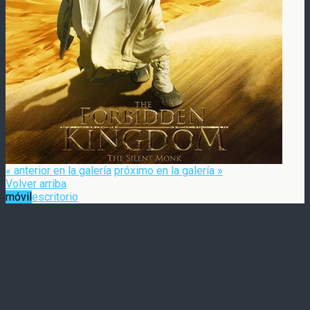
« anterior en la galería
próximo en la galería »
Volver arriba
móvil
escritorio