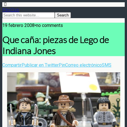
FilmClub
19 febrero 2008•no comments
Que caña: piezas de Lego de
Indiana Jones
Compartir
Publicar en Twitter
Pin
Correo electrónico
SMS