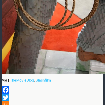
Via |
TheMovieBlog
,
Slashfilm
Facebook
Twitter