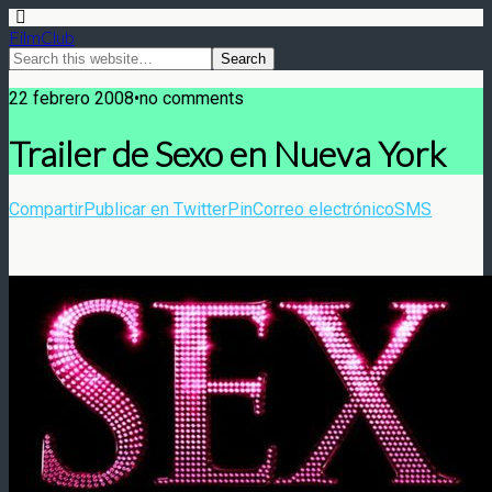
FilmClub
22 febrero 2008•no comments
Trailer de Sexo en Nueva York
Compartir
Publicar en Twitter
Pin
Correo electrónico
SMS