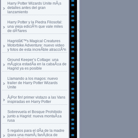
Harry Potter Wizards Unite mÃ¡s
detalles antes del gran
lanzamiento
Harry Potter y la Piedra Filosofal:
una vieja ediciÃ³n que vale miles
de dÃ³lares
Hagridâ€™s Magical Creatures
Motorbike Adventure: nuevo video
y fotos de esta increÃ­ble atracciÃ³n
Ground Keeper’s Cottage: una
mÃ¡gica estadÃ­a en la cabaÃ±a de
Hagrid ya es posible
Llamando a los magos: nuevo
trailer de Harry Potter Wizards
Unite
Â¡Por fin! primer vistazo a las Vans
inspiradas en Harry Potter
Sobrevuela el Bosque Prohibido
junto a Hagrid: nueva montaÃ±a
rusa
5 regalos para el dÃ­a de la madre
(para una mamÃ¡ fanÃ¡tica de