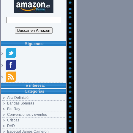
Síguenos:
Te interesa:
Categorías
Alta Definición
Bandas Sonoras
Blu-Ray
Convenciones y eventos
Críticas
DVD
Especial James Cameron