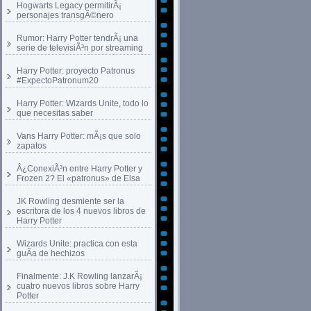
Hogwarts Legacy permitirÃ¡
personajes transgÃ©nero
Rumor: Harry Potter tendrÃ¡ una
serie de televisiÃ³n por streaming
Harry Potter: proyecto Patronus
#ExpectoPatronum20
Harry Potter: Wizards Unite, todo lo
que necesitas saber
Vans Harry Potter: mÃ¡s que solo
zapatos
Â¿ConexiÃ³n entre Harry Potter y
Frozen 2? El «patronus» de Elsa
JK Rowling desmiente ser la
escritora de los 4 nuevos libros de
Harry Potter
Wizards Unite: practica con esta
guÃ­a de hechizos
Finalmente: J.K Rowling lanzarÃ¡
cuatro nuevos libros sobre Harry
Potter