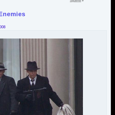
»
Siguiente
 Enemies
008