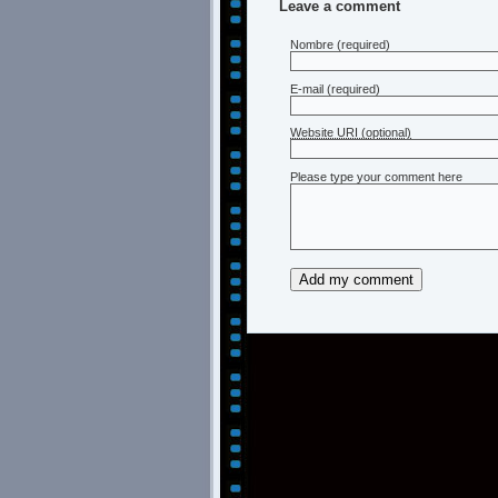
Leave a comment
Nombre
(required)
E-mail
(required)
Website URI (optional)
Please type your comment here