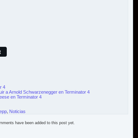
t
r 4
tuir a Arnold Schwarzenegger en Terminator 4
eese en Terminator 4
epp
,
Noticias
mments have been added to this post yet.