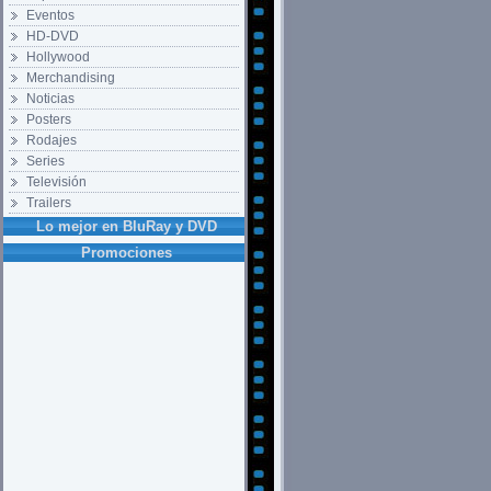
Eventos
HD-DVD
Hollywood
Merchandising
Noticias
Posters
Rodajes
Series
Televisión
Trailers
Lo mejor en BluRay y DVD
Promociones