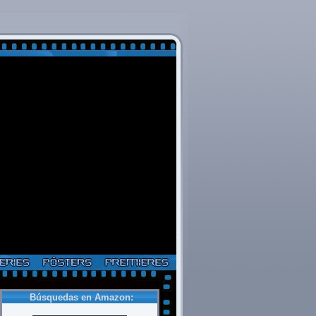
Búsquedas en Amazon: