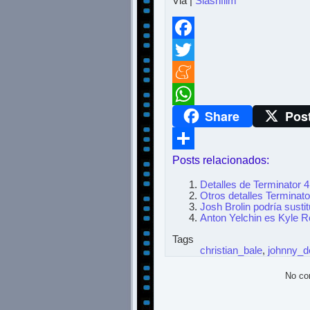
Via |
Slashfilm
Facebook
Twitter
Meneame
Share
Pos
WhatsApp
Posts relacionados:
Compartir
Detalles de Terminator 4
Otros detalles Terminato
Josh Brolin podría susti
Anton Yelchin es Kyle R
Tags
christian_bale
,
johnny_d
No co