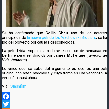
Se ha confirmado que
Collin Chou
, uno de los actores
principales de
la nueva peli de los Wachowski Brothers
, se ha
ido del proyecto por causas desconocidas.
La peli debía empezar a rodarse en un par de semanas en
Berlin, e iba a ser dirigida por
James McTeigue
(
director de
V de Vendetta
).
Lo único que se sabe del argumento es que es una peli
original con artes marciales y cuya trama es una venganza. A
ver qué pasará ahora.
Via |
Slashfilm
Facebook