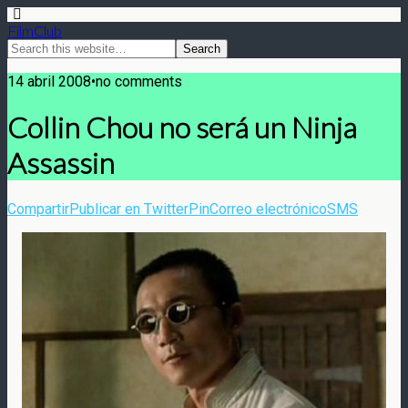
FilmClub
14 abril 2008•no comments
Collin Chou no será un Ninja
Assassin
Compartir
Publicar en Twitter
Pin
Correo electrónico
SMS