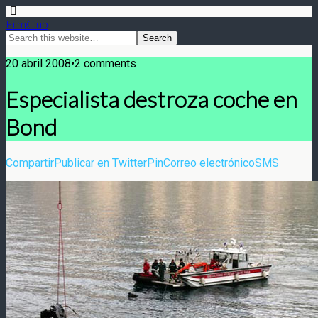
FilmClub
20 abril 2008•2 comments
Especialista destroza coche en
Bond
Compartir
Publicar en Twitter
Pin
Correo electrónico
SMS