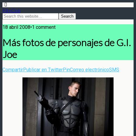
FilmClub
18 abril 2008•1 comment
Más fotos de personajes de G.I.
Joe
Compartir
Publicar en Twitter
Pin
Correo electrónico
SMS