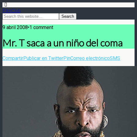
FilmClub
9 abril 2008•1 comment
Mr. T saca a un niño del coma
Compartir
Publicar en Twitter
Pin
Correo electrónico
SMS