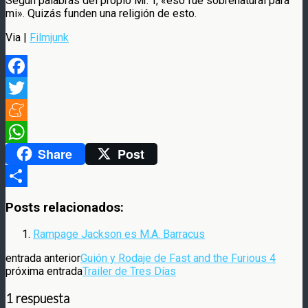
Según palabras del propio Mr. T, «eso fue sobrenatural para
mi». Quizás funden una religión de esto.
Via |
Filmjunk
Facebook
Twitter
Meneame
Share
Post
WhatsApp
Compartir
Posts relacionados:
Rampage Jackson es M.A. Barracus
entrada anterior
Guión y Rodaje de Fast and the Furious 4
próxima entrada
Trailer de Tres Días
1 respuesta