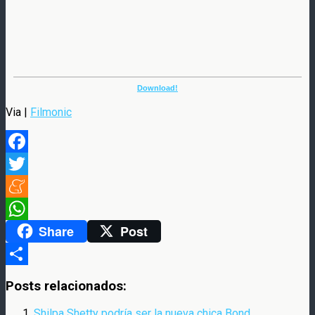
Download!
Via |
Filmonic
Facebook
Twitter
Meneame
Share
Post
WhatsApp
Compartir
Posts relacionados:
Shilpa Shetty podría ser la nueva chica Bond