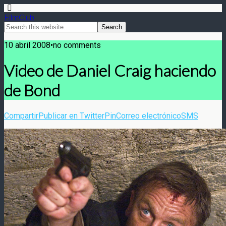
FilmClub
10 abril 2008•no comments
Video de Daniel Craig haciendo
de Bond
Compartir
Publicar en Twitter
Pin
Correo electrónico
SMS