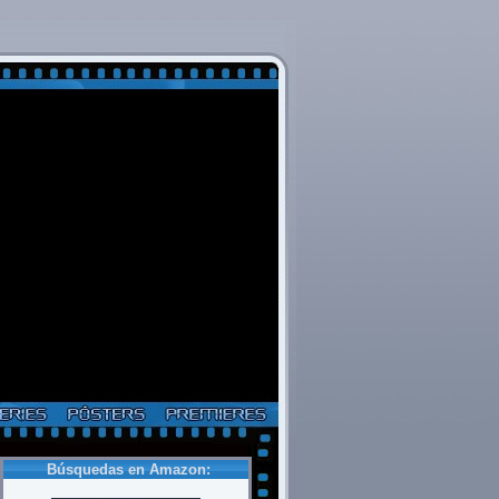
Búsquedas en Amazon: