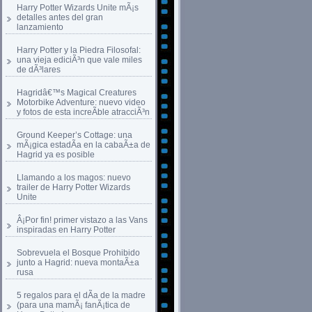
Harry Potter Wizards Unite mÃ¡s
detalles antes del gran
lanzamiento
Harry Potter y la Piedra Filosofal:
una vieja ediciÃ³n que vale miles
de dÃ³lares
Hagridâ€™s Magical Creatures
Motorbike Adventure: nuevo video
y fotos de esta increÃ­ble atracciÃ³n
Ground Keeper’s Cottage: una
mÃ¡gica estadÃ­a en la cabaÃ±a de
Hagrid ya es posible
Llamando a los magos: nuevo
trailer de Harry Potter Wizards
Unite
Â¡Por fin! primer vistazo a las Vans
inspiradas en Harry Potter
Sobrevuela el Bosque Prohibido
junto a Hagrid: nueva montaÃ±a
rusa
5 regalos para el dÃ­a de la madre
(para una mamÃ¡ fanÃ¡tica de