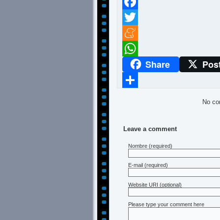
Facebook
Twitter
Meneame
Share
Pos
WhatsApp
Compartir
No co
Leave a comment
Nombre
(required)
E-mail
(required)
Website URI (optional)
Please type your comment here