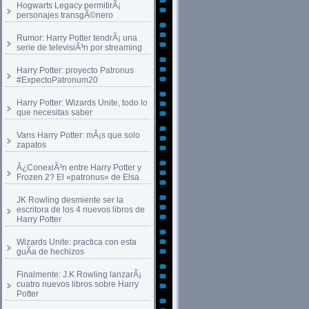
Hogwarts Legacy permitirÃ¡
personajes transgÃ©nero
Rumor: Harry Potter tendrÃ¡ una
serie de televisiÃ³n por streaming
Harry Potter: proyecto Patronus
#ExpectoPatronum20
Harry Potter: Wizards Unite, todo lo
que necesitas saber
Vans Harry Potter: mÃ¡s que solo
zapatos
Â¿ConexiÃ³n entre Harry Potter y
Frozen 2? El «patronus» de Elsa
JK Rowling desmiente ser la
escritora de los 4 nuevos libros de
Harry Potter
Wizards Unite: practica con esta
guÃ­a de hechizos
Finalmente: J.K Rowling lanzarÃ¡
cuatro nuevos libros sobre Harry
Potter