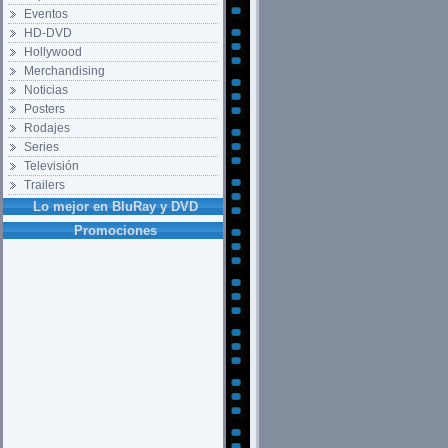
Eventos
HD-DVD
Hollywood
Merchandising
Noticias
Posters
Rodajes
Series
Televisión
Trailers
Lo mejor en BluRay y DVD
Promociones