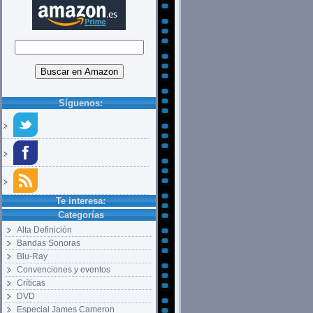
Síguenos:
Te interesa:
Categorías
Alta Definición
Bandas Sonoras
Blu-Ray
Convenciones y eventos
Críticas
DVD
Especial James Cameron