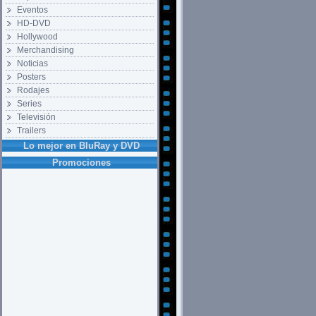
Eventos
HD-DVD
Hollywood
Merchandising
Noticias
Posters
Rodajes
Series
Televisión
Trailers
Lo mejor en BluRay y DVD
Promociones