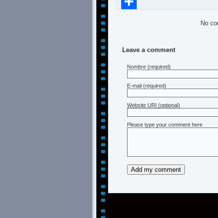
Compartir
No co
Leave a comment
Nombre
(required)
E-mail
(required)
Website URI (optional)
Please type your comment here