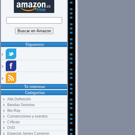
Síguenos:
Te interesa:
Categorías
Alta Definición
Bandas Sonoras
Blu-Ray
Convenciones y eventos
Críticas
DVD
Especial James Cameron