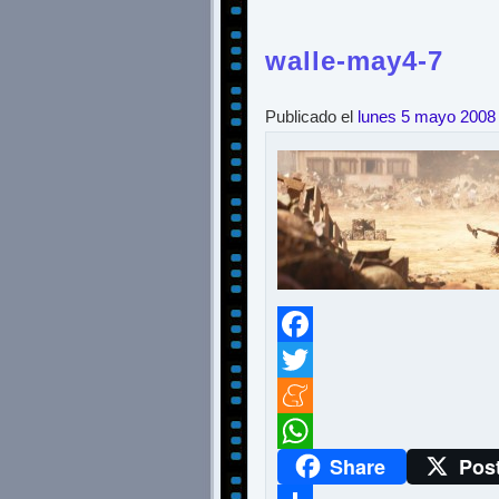
walle-may4-7
Publicado el
lunes 5 mayo 2008
Facebook
Twitter
Meneame
Share
Pos
WhatsApp