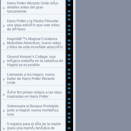
Harry Potter Wizards Unite mÃ¡s
detalles antes del gran
lanzamiento
Harry Potter y la Piedra Filosofal:
una vieja ediciÃ³n que vale miles
de dÃ³lares
Hagridâ€™s Magical Creatures
Motorbike Adventure: nuevo video
y fotos de esta increÃ­ble atracciÃ³n
Ground Keeper’s Cottage: una
mÃ¡gica estadÃ­a en la cabaÃ±a de
Hagrid ya es posible
Llamando a los magos: nuevo
trailer de Harry Potter Wizards
Unite
Â¡Por fin! primer vistazo a las Vans
inspiradas en Harry Potter
Sobrevuela el Bosque Prohibido
junto a Hagrid: nueva montaÃ±a
rusa
5 regalos para el dÃ­a de la madre
(para una mamÃ¡ fanÃ¡tica de