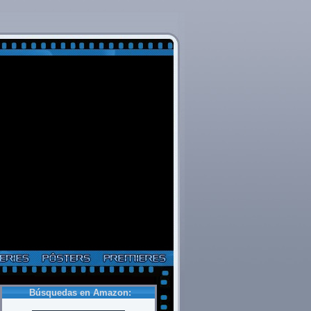
Búsquedas en Amazon: