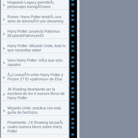
Hogwarts Legacy permitirÃ¡
personajes transgÃ©nero
Rumor: Harry Potter tendrÃ¡ una
serie de televisiÃ³n por streaming
Harry Potter: proyecto Patronus
#ExpectoPatronum20
Harry Potter: Wizards Unite, todo lo
que necesitas saber
Vans Harry Potter: mÃ¡s que solo
zapatos
Â¿ConexiÃ³n entre Harry Potter y
Frozen 2? El «patronus» de Elsa
JK Rowling desmiente ser la
escritora de los 4 nuevos libros de
Harry Potter
Wizards Unite: practica con esta
guÃ­a de hechizos
Finalmente: J.K Rowling lanzarÃ¡
cuatro nuevos libros sobre Harry
Potter