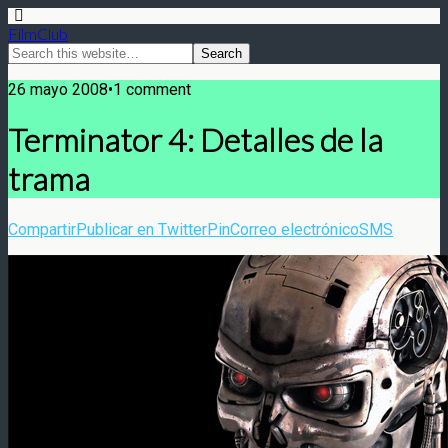
FilmClub
26 mayo 2008•1 comment
Terminator 4: Detalles de la
trama
Compartir
Publicar en Twitter
Pin
Correo electrónico
SMS