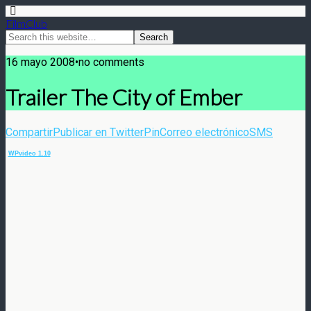
FilmClub
16 mayo 2008•no comments
Trailer The City of Ember
Compartir
Publicar en Twitter
Pin
Correo electrónico
SMS
WPvideo 1.10