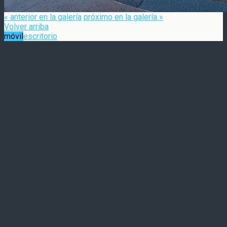
« anterior en la galería
próximo en la galería »
Volver arriba
móvil
escritorio