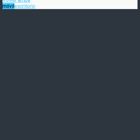
Volver arriba
móvil
escritorio