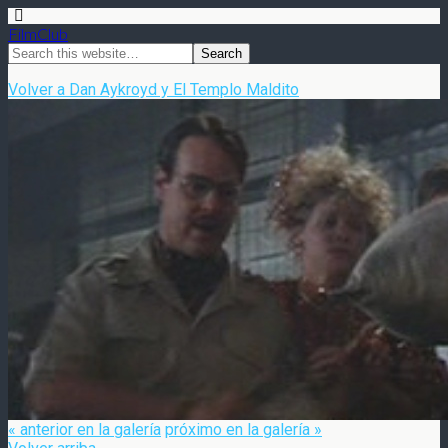
FilmClub
Volver a Dan Aykroyd y El Templo Maldito
« anterior en la galería
próximo en la galería »