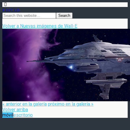
FilmClub
Volver a Nuevas imágenes de Wall-E
« anterior en la galería
próximo en la galería »
Volver arriba
móvil
escritorio