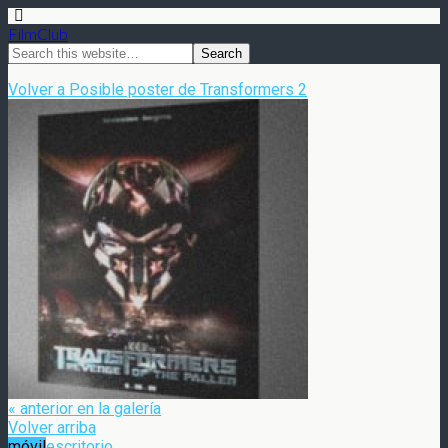
FilmClub
Volver a Posible poster de Transformers 2
« anterior en la galería
Volver arriba
móvil
escritorio