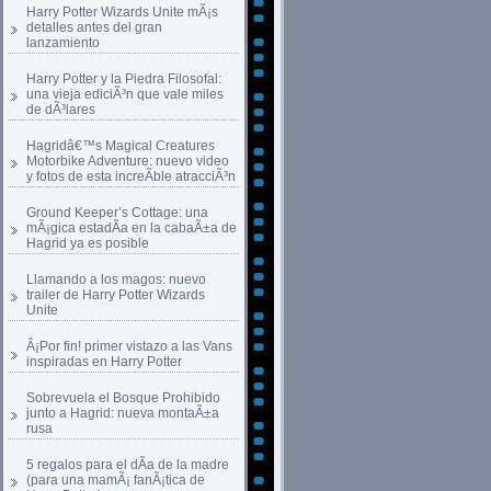
Harry Potter Wizards Unite mÃ¡s
detalles antes del gran
lanzamiento
Harry Potter y la Piedra Filosofal:
una vieja ediciÃ³n que vale miles
de dÃ³lares
Hagridâ€™s Magical Creatures
Motorbike Adventure: nuevo video
y fotos de esta increÃ­ble atracciÃ³n
Ground Keeper’s Cottage: una
mÃ¡gica estadÃ­a en la cabaÃ±a de
Hagrid ya es posible
Llamando a los magos: nuevo
trailer de Harry Potter Wizards
Unite
Â¡Por fin! primer vistazo a las Vans
inspiradas en Harry Potter
Sobrevuela el Bosque Prohibido
junto a Hagrid: nueva montaÃ±a
rusa
5 regalos para el dÃ­a de la madre
(para una mamÃ¡ fanÃ¡tica de