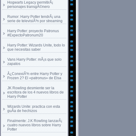
Hogwarts Legacy permitirÃ¡
personajes transgÃ©nero
Rumor: Harry Potter tendrÃ¡ una
serie de televisiÃ³n por streaming
Harry Potter: proyecto Patronus
#ExpectoPatronum20
Harry Potter: Wizards Unite, todo lo
que necesitas saber
Vans Harry Potter: mÃ¡s que solo
zapatos
Â¿ConexiÃ³n entre Harry Potter y
Frozen 2? El «patronus» de Elsa
JK Rowling desmiente ser la
escritora de los 4 nuevos libros de
Harry Potter
Wizards Unite: practica con esta
guÃ­a de hechizos
Finalmente: J.K Rowling lanzarÃ¡
cuatro nuevos libros sobre Harry
Potter