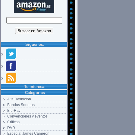
Síguenos:
Te interesa:
Categorías
Alta Definición
Bandas Sonoras
Blu-Ray
Convenciones y eventos
Críticas
DVD
Especial James Cameron