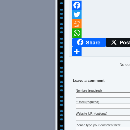
Facebook
Twitter
Meneame
Share
Pos
WhatsApp
Compartir
No co
Leave a comment
Nombre
(required)
E-mail
(required)
Website URI (optional)
Please type your comment here