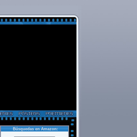
Búsquedas en Amazon: