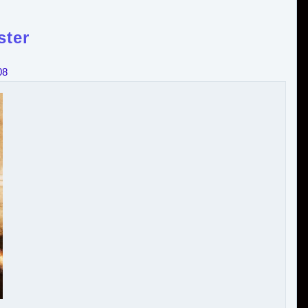
ster
08