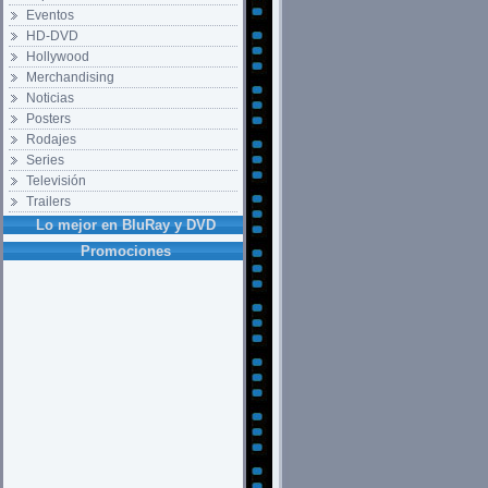
Eventos
HD-DVD
Hollywood
Merchandising
Noticias
Posters
Rodajes
Series
Televisión
Trailers
Lo mejor en BluRay y DVD
Promociones